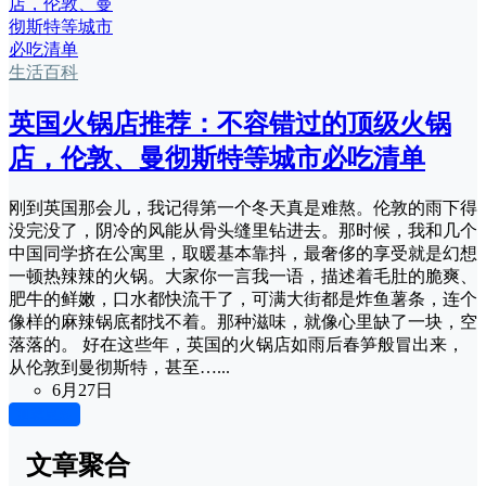
生活百科
英国火锅店推荐：不容错过的顶级火锅
店，伦敦、曼彻斯特等城市必吃清单
刚到英国那会儿，我记得第一个冬天真是难熬。伦敦的雨下得
没完没了，阴冷的风能从骨头缝里钻进去。那时候，我和几个
中国同学挤在公寓里，取暖基本靠抖，最奢侈的享受就是幻想
一顿热辣辣的火锅。大家你一言我一语，描述着毛肚的脆爽、
肥牛的鲜嫩，口水都快流干了，可满大街都是炸鱼薯条，连个
像样的麻辣锅底都找不着。那种滋味，就像心里缺了一块，空
落落的。 好在这些年，英国的火锅店如雨后春笋般冒出来，
从伦敦到曼彻斯特，甚至…...
6月27日
加载更多
文章聚合